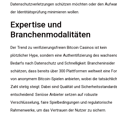
Datenschutzverletzungen schützen möchten oder den Aufwa
der Identitätsprüfung minimieren wollen.
Expertise und
Branchenmodalitäten
Der Trend zu verifizierungsfreien Bitcoin Casinos ist kein
plötzlicher Hype, sondern eine Authentifizierung des wachsen
Bedarfs nach Datenschutz und Schnelligkeit. Brancheninsider
schätzen, dass bereits über 300 Plattformen weltweit eine Fo
von anonymem Bitcoin-Spielen anbieten, wobei die tatsächlic
Zahl stetig steigt. Dabei sind Qualität und Sicherheitsstandard
entscheidend: Seriöse Anbieter setzen auf robuste
Verschlüsselung, faire Spielbedingungen und regulatorische
Rahmenwerke, um das Vertrauen der Nutzer zu sichern.