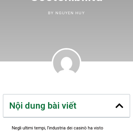
BY
NGUYEN HUY
Nội dung bài viết
Negli ultimi tempi, l’industria dei casinò ha visto