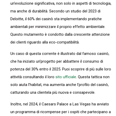
un’evoluzione significativa, non solo in aspetti di tecnologia,
ma anche di durabilità. Secondo un studio del 2023 di
Deloitte, il 60% dei casinò sta implementando pratiche
ambientali per minimizzare il proprio effetto ambientale.
Questo mutamento è condotto dalla crescente attenzione
dei clienti riguardo alla eco-compatibilità.
Un caso di questa corrente è illustrato dal famoso casinò,
che ha iniziato un’progetto per abbattere il consumo di
potenza del 30% entro il 2025. Puoi scoprire di più sulle loro
attività consultando il loro
sito ufficiale
. Questa tattica non
solo aiuta l’habitat, ma aumenta anche l’profilo del casinò,
catturando una clientela più nuova e consapevole.
Inoltre, nel 2024, il Caesars Palace a Las Vegas ha avviato
un programma di ricompense per i ospiti che partecipano a