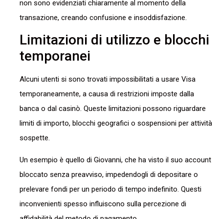
non sono evidenziati chiaramente al momento della
transazione, creando confusione e insoddisfazione.
Limitazioni di utilizzo e blocchi
temporanei
Alcuni utenti si sono trovati impossibilitati a usare Visa
temporaneamente, a causa di restrizioni imposte dalla
banca o dal casinò. Queste limitazioni possono riguardare
limiti di importo, blocchi geografici o sospensioni per attività
sospette.
Un esempio è quello di Giovanni, che ha visto il suo account
bloccato senza preavviso, impedendogli di depositare o
prelevare fondi per un periodo di tempo indefinito. Questi
inconvenienti spesso influiscono sulla percezione di
affidabilità del metodo di pagamento.