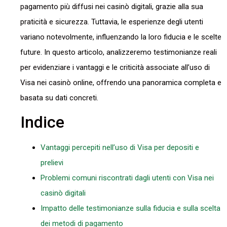
pagamento più diffusi nei casinò digitali, grazie alla sua
praticità e sicurezza. Tuttavia, le esperienze degli utenti
variano notevolmente, influenzando la loro fiducia e le scelte
future. In questo articolo, analizzeremo testimonianze reali
per evidenziare i vantaggi e le criticità associate all’uso di
Visa nei casinò online, offrendo una panoramica completa e
basata su dati concreti.
Indice
Vantaggi percepiti nell’uso di Visa per depositi e
prelievi
Problemi comuni riscontrati dagli utenti con Visa nei
casinò digitali
Impatto delle testimonianze sulla fiducia e sulla scelta
dei metodi di pagamento