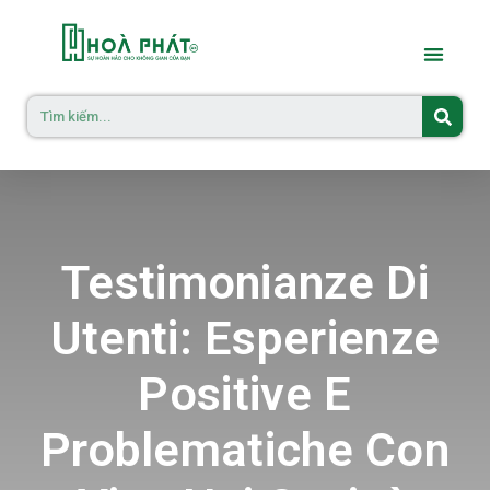
Testimonianze Di
Utenti: Esperienze
Positive E
Problematiche Con