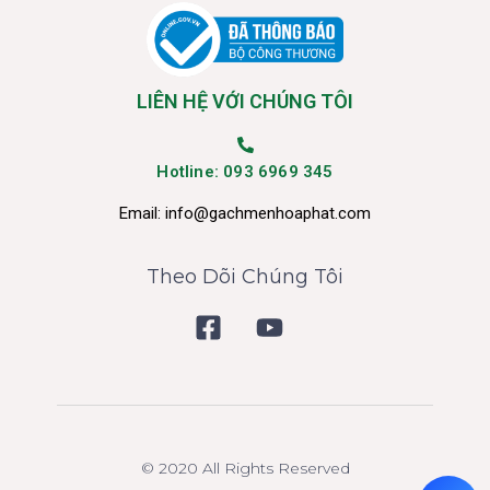
LIÊN HỆ VỚI CHÚNG TÔI
Hotline: 093 6969 345
Email:
info@gachmenhoaphat.com
Theo Dõi Chúng Tôi
© 2020 All Rights Reserved