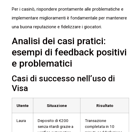
Per i casinò, rispondere prontamente alle problematiche e
implementare miglioramenti è fondamentale per mantenere
una buona reputazione e fidelizzare i giocatori.
Analisi dei casi pratici:
esempi di feedback positivi
e problematici
Casi di successo nell’uso di
Visa
Utente
Situazione
Risultato
Laura
Deposito di €200
Transazione
senza ritardi grazie a
completata in 10