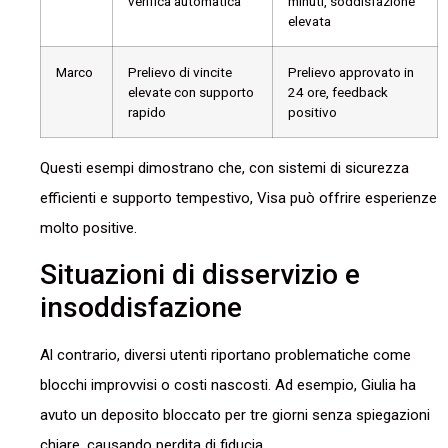
verifica automatica
minuti, soddisfazione
elevata
Marco
Prelievo di vincite
Prelievo approvato in
elevate con supporto
24 ore, feedback
rapido
positivo
Questi esempi dimostrano che, con sistemi di sicurezza
efficienti e supporto tempestivo, Visa può offrire esperienze
molto positive.
Situazioni di disservizio e
insoddisfazione
Al contrario, diversi utenti riportano problematiche come
blocchi improvvisi o costi nascosti. Ad esempio, Giulia ha
avuto un deposito bloccato per tre giorni senza spiegazioni
chiare, causando perdita di fiducia.