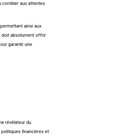
à combler aux attentes
permettant ainsi aux
s doit absolument offrir
pour garantir une
ne révélateur du
politiques financières et