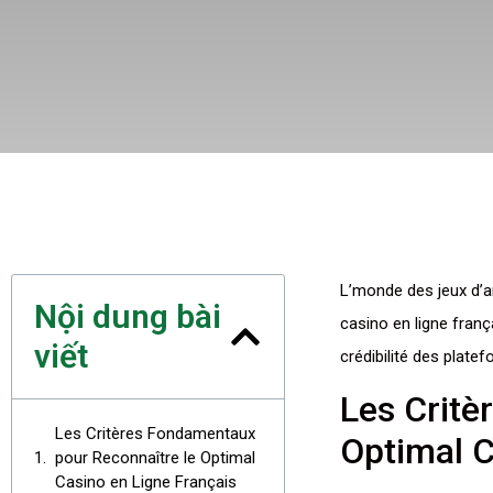
L’monde des jeux d’ar
Nội dung bài
casino en ligne fran
viết
crédibilité des plate
Les Critè
Les Critères Fondamentaux
Optimal C
pour Reconnaître le Optimal
Casino en Ligne Français