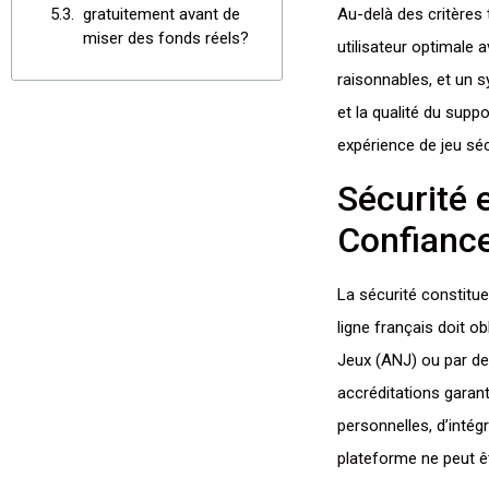
gratuitement avant de
Au-delà des critères t
miser des fonds réels?
utilisateur optimale 
raisonnables, et un s
et la qualité du sup
expérience de jeu séc
Sécurité 
Confianc
La sécurité constitue
ligne français doit o
Jeux (ANJ) ou par de
accréditations garan
personnelles, d’intég
plateforme ne peut ê