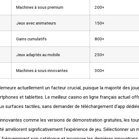
Machines à sous premium
200+
Jeux avec animateurs
150+
Gains cumulatifs
800+
Jeux adaptés au mobile
250+
Machines à sous innovantes
300+
demeure actuellement un facteur crucial, puisque la majorité des jo
phones et tablettes. Le meilleur casino en ligne français actuel offr
x surfaces tactiles, sans demander de téléchargement d’app dédiée
 innovantes comme les versions de démonstration gratuites, les tourn
é améliorent significativement l’expérience de jeu. Sélectionner un m
se fréquemment son catalogue et incorpore les dernières innovations