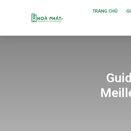
TRANG CHỦ
GI
Guid
Meill