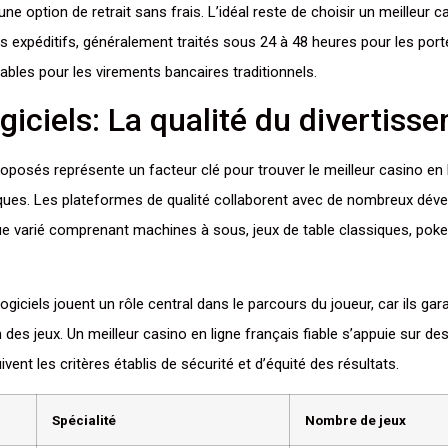
e option de retrait sans frais. L’idéal reste de choisir un meilleur c
s expéditifs, généralement traités sous 24 à 48 heures pour les port
ables pour les virements bancaires traditionnels.
giciels: La qualité du divertiss
roposés représente un facteur clé pour trouver le meilleur casino en 
ques. Les plateformes de qualité collaborent avec de nombreux dév
e varié comprenant machines à sous, jeux de table classiques, poke
giciels jouent un rôle central dans le parcours du joueur, car ils garan
on des jeux. Un meilleur casino en ligne français fiable s’appuie sur d
vent les critères établis de sécurité et d’équité des résultats.
Spécialité
Nombre de jeux