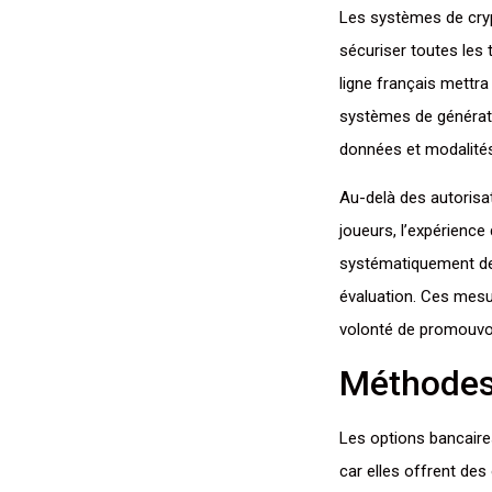
Les systèmes de cry
sécuriser toutes les 
ligne français mettra
systèmes de générati
données et modalités
Au-delà des autorisa
joueurs, l’expérience
systématiquement des 
évaluation. Ces mesu
volonté de promouvoi
Méthodes 
Les options bancaire
car elles offrent des