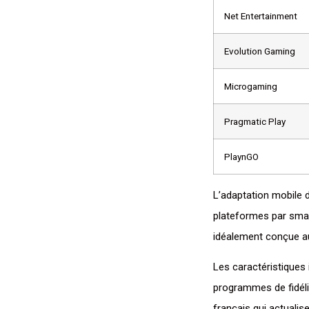
Net Entertainment
Evolution Gaming
Microgaming
Pragmatic Play
PlaynGO
L’adaptation mobile 
plateformes par smart
idéalement conçue au
Les caractéristiques
programmes de fidélit
français qui actuali