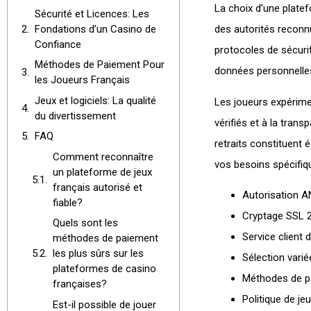
La choix d’une platef
Sécurité et Licences: Les
Fondations d’un Casino de
des autorités reconnu
Confiance
protocoles de sécuri
Méthodes de Paiement Pour
données personnelles
les Joueurs Français
Jeux et logiciels: La qualité
Les joueurs expérimen
du divertissement
vérifiés et à la tran
FAQ
retraits constituent 
Comment reconnaître
vos besoins spécifiq
un plateforme de jeux
français autorisé et
Autorisation A
fiable?
Cryptage SSL 
Quels sont les
Service client 
méthodes de paiement
les plus sûrs sur les
Sélection varié
plateformes de casino
Méthodes de p
françaises?
Politique de je
Est-il possible de jouer