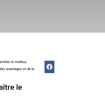
tifier le meilleur
des avantages et de la
ître le