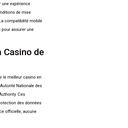
er une expérience
onditions de mise
La compatibilité mobile
s pour assurer une
n Casino de
r le meilleur casino en
’Autorité Nationale des
uthority. Ces
protection des données
ce officielle, aucune