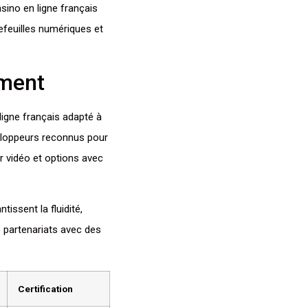
asino en ligne français
efeuilles numériques et
ement
ligne français adapté à
eloppeurs reconnus pour
r vidéo et options avec
tissent la fluidité,
es partenariats avec des
Certification