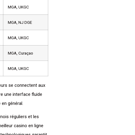
MGA, UKGC
MGA, NJ DGE
MGA, UKGC
MGA, Curaçao
MGA, UKGC
ueurs se connectent aux
e une interface fluide
 en général.
ois réguliers et les
eilleur casino en ligne
 technologiques garantit