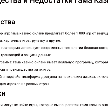
ства и Недостатки Гама Каз
ства
 игр: гама казино онлайн предлагает более 1 000 игр от веду
, карточные игры, рулетку и другие.
: платформа использует современные технологии безопасности
 транзакций и защиты данных.
грамма: гама казино онлайн имеет лояльную программу, котора
сы и преимущества за их игру.
 интерфейс: платформа доступна на нескольких языках, включа
для игроков из разных стран.
ки
и могут не найти игры, которые им понравятся: гама казино он