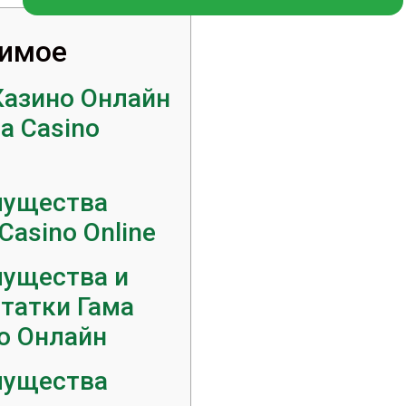
имое
Казино Онлайн
a Casino
мущества
Casino Online
ущества и
татки Гама
о Онлайн
мущества