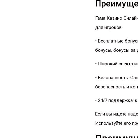
Преимущес
Гама Казино Онлай
для игроков:
• Бесплатные бонус
бонусы, бонусы за 
• Широкий спектр иг
• Безопасность: Ga
безопасность и ко
• 24/7 поддержка: 
Если вы ищете наде
Используйте его пр