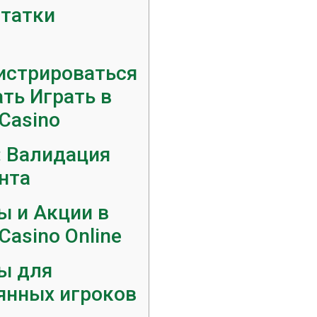
татки
истрироваться
ать Играть в
Casino
: Валидация
нта
ы и Акции в
Casino Online
ы для
янных игроков