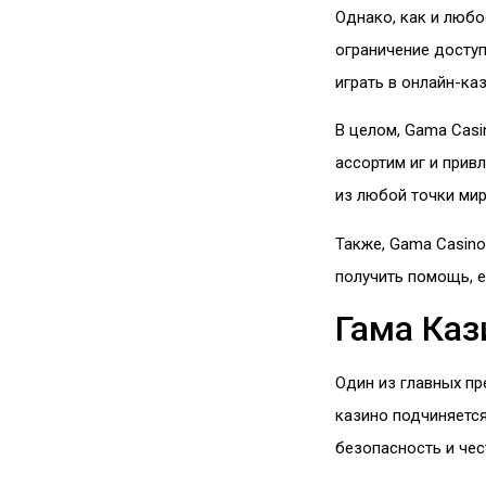
Однако, как и любое
ограничение доступа
играть в онлайн-каз
В целом, Gama Casi
ассортим иг и прив
из любой точки мира
Также, Gama Casino
получить помощь, е
Гама Каз
Один из главных пр
казино подчиняется
безопасность и чес