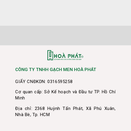
CÔNG TY TNHH GẠCH MEN HOÀ PHÁT
GIẤY CNĐKDN: 0316595258
Cơ quan cấp: Sở Kế hoạch và Đầu tư TP. Hồ Chí
Minh
Địa chỉ: 2368 Huỳnh Tấn Phát, Xã Phú Xuân,
Nhà Bè, Tp. HCM