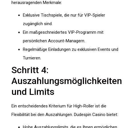
herausragenden Merkmale:
Exklusive Tischspiele, die nur für VIP-Spieler
zugänglich sind.
Ein maßgeschneidertes VIP-Programm mit
persönlichen Account-Managern.
Regelmäßige Einladungen zu exklusiven Events und
Turnieren.
Schritt 4:
Auszahlungsmöglichkeiten
und Limits
Ein entscheidendes Kriterium für High-Roller ist die
Flexibilität bei den Auszahlungen. Dudespin Casino bietet:
Hohe Auszahlungslimits, die es Ihnen ermöglichen,