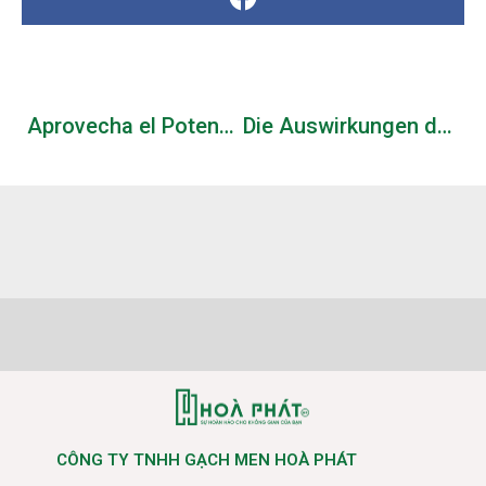
Aprovecha el Potencial Máximo: Un Viaje de Premios.
Die Auswirkungen der 5-Sekunden-Regel im Online-Glücksspiel: Eine Expertenanalyse
CÔNG TY TNHH GẠCH MEN HOÀ PHÁT