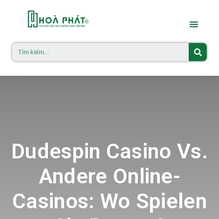
Dudespin Casino Vs.
Andere Online-
Casinos: Wo Spielen