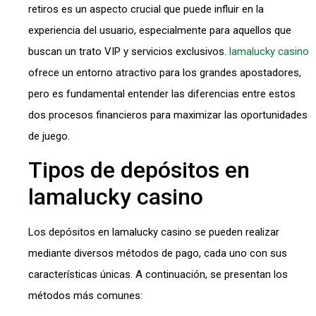
retiros es un aspecto crucial que puede influir en la
experiencia del usuario, especialmente para aquellos que
buscan un trato VIP y servicios exclusivos.
lamalucky casino
ofrece un entorno atractivo para los grandes apostadores,
pero es fundamental entender las diferencias entre estos
dos procesos financieros para maximizar las oportunidades
de juego.
Tipos de depósitos en
lamalucky casino
Los depósitos en lamalucky casino se pueden realizar
mediante diversos métodos de pago, cada uno con sus
características únicas. A continuación, se presentan los
métodos más comunes: