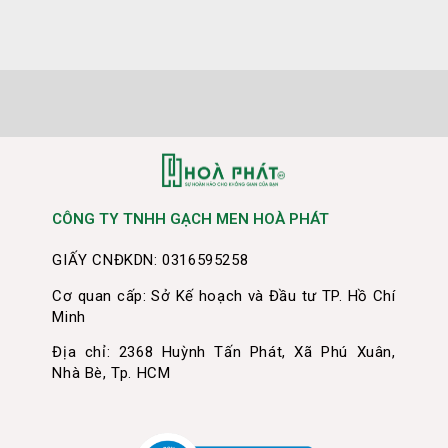
CÔNG TY TNHH GẠCH MEN HOÀ PHÁT
GIẤY CNĐKDN: 0316595258
Cơ quan cấp: Sở Kế hoạch và Đầu tư TP. Hồ Chí
Minh
Địa chỉ: 2368 Huỳnh Tấn Phát, Xã Phú Xuân,
Nhà Bè, Tp. HCM