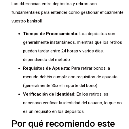
Las diferencias entre depósitos y retiros son
fundamentales para entender cómo gestionar eficazmente
vuestro bankroll:
Tiempo de Procesamiento:
Los depósitos son
generalmente instantáneos, mientras que los retiros
pueden tardar entre 24 horas y varios días,
dependiendo del método.
Requisitos de Apuesta:
Para retirar bonos, a
menudo debéis cumplir con requisitos de apuesta
(generalmente 35x el importe del bono).
Verificación de Identidad:
En los retiros, es
necesario verificar la identidad del usuario, lo que no
es un requisito en los depósitos.
Por qué recomiendo este