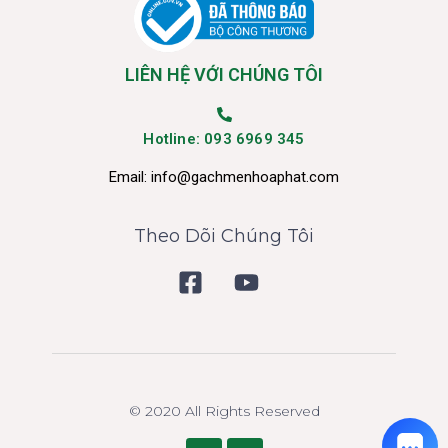
LIÊN HỆ VỚI CHÚNG TÔI
Hotline: 093 6969 345
Email:
info@gachmenhoaphat.com
Theo Dõi Chúng Tôi
© 2020 All Rights Reserved