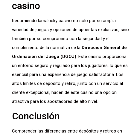
casino
Recomiendo lamalucky casino no solo por su amplia
variedad de juegos y opciones de apuestas exclusivas, sino
también por su compromiso con la seguridad y el
cumplimiento de la normativa de la
Dirección General de
Ordenación del Juego (DGOJ)
. Este casino proporciona
un entorno seguro y regulado para los jugadores, lo que es
esencial para una experiencia de juego satisfactoria. Los
altos límites de depósito y retiro, junto con un servicio al
cliente excepcional, hacen de este casino una opción
atractiva para los apostadores de alto nivel.
Conclusión
Comprender las diferencias entre depósitos y retiros en