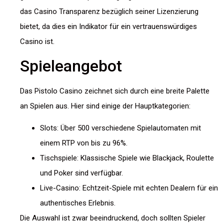
das Casino Transparenz bezüglich seiner Lizenzierung
bietet, da dies ein Indikator für ein vertrauenswürdiges
Casino ist.
Spieleangebot
Das Pistolo Casino zeichnet sich durch eine breite Palette
an Spielen aus. Hier sind einige der Hauptkategorien:
Slots: Über 500 verschiedene Spielautomaten mit
einem RTP von bis zu 96%.
Tischspiele: Klassische Spiele wie Blackjack, Roulette
und Poker sind verfügbar.
Live-Casino: Echtzeit-Spiele mit echten Dealern für ein
authentisches Erlebnis.
Die Auswahl ist zwar beeindruckend, doch sollten Spieler