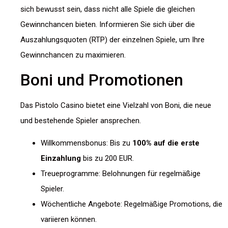
sich bewusst sein, dass nicht alle Spiele die gleichen
Gewinnchancen bieten. Informieren Sie sich über die
Auszahlungsquoten (RTP) der einzelnen Spiele, um Ihre
Gewinnchancen zu maximieren.
Boni und Promotionen
Das Pistolo Casino bietet eine Vielzahl von Boni, die neue
und bestehende Spieler ansprechen.
Willkommensbonus: Bis zu
100% auf die erste
Einzahlung
bis zu 200 EUR.
Treueprogramme: Belohnungen für regelmäßige
Spieler.
Wöchentliche Angebote: Regelmäßige Promotions, die
variieren können.