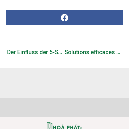
Der Einfluss der 5-Sekunden-Regel auf Online Casinos: Ein Branchenüberblick
Solutions efficaces pour résoudre les problèmes techniques lors de la demande de bonus