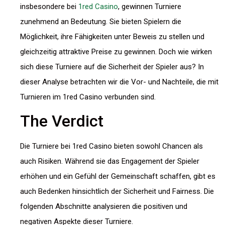
insbesondere bei
1red Casino
, gewinnen Turniere
zunehmend an Bedeutung. Sie bieten Spielern die
Möglichkeit, ihre Fähigkeiten unter Beweis zu stellen und
gleichzeitig attraktive Preise zu gewinnen. Doch wie wirken
sich diese Turniere auf die Sicherheit der Spieler aus? In
dieser Analyse betrachten wir die Vor- und Nachteile, die mit
Turnieren im 1red Casino verbunden sind.
The Verdict
Die Turniere bei 1red Casino bieten sowohl Chancen als
auch Risiken. Während sie das Engagement der Spieler
erhöhen und ein Gefühl der Gemeinschaft schaffen, gibt es
auch Bedenken hinsichtlich der Sicherheit und Fairness. Die
folgenden Abschnitte analysieren die positiven und
negativen Aspekte dieser Turniere.