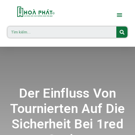
Der Einfluss Von
Tournierten Auf Die
Sicherheit Bei 1red