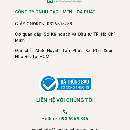
CÔNG TY TNHH GẠCH MEN HOÀ PHÁT
GIẤY CNĐKDN: 0316595258
Cơ quan cấp: Sở Kế hoạch và Đầu tư TP. Hồ Chí
Minh
Địa chỉ: 2368 Huỳnh Tấn Phát, Xã Phú Xuân,
Nhà Bè, Tp. HCM
LIÊN HỆ VỚI CHÚNG TÔI
Hotline: 093 6969 345
Email:
info@gachmenhoaphat.com