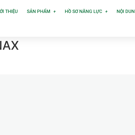
ỚI THIỆU
SẢN PHẨM
HỒ SƠ NĂNG LỰC
NỘI DU
inh INAX
INAX