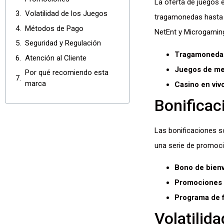
La oferta de juegos 
Volatilidad de los Juegos
tragamonedas hasta 
Métodos de Pago
NetEnt y Microgaming.
Seguridad y Regulación
Tragamoneda
Atención al Cliente
Juegos de me
Por qué recomiendo esta
marca
Casino en vivo
Bonificac
Las bonificaciones s
una serie de promoci
Bono de bienv
Promociones 
Programa de f
Volatilid