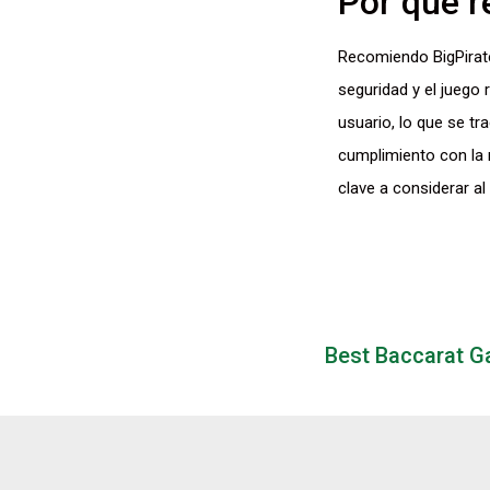
Por qué 
Recomiendo BigPirate
seguridad y el juego
usuario, lo que se tr
cumplimiento con la 
clave a considerar al 