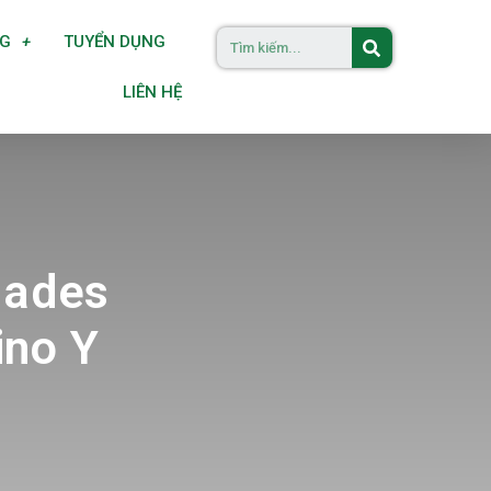
NG
TUYỂN DỤNG
LIÊN HỆ
dades
ino Y