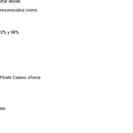
ntrar desde
e reconocidos como
92% y 98%.
gPirate Casino ofrece
as.