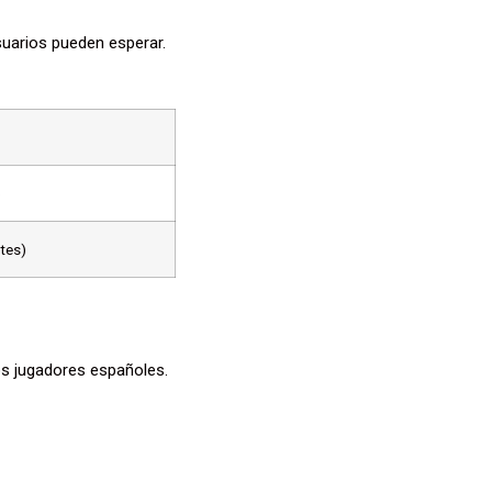
usuarios pueden esperar.
)
tes)
os jugadores españoles.