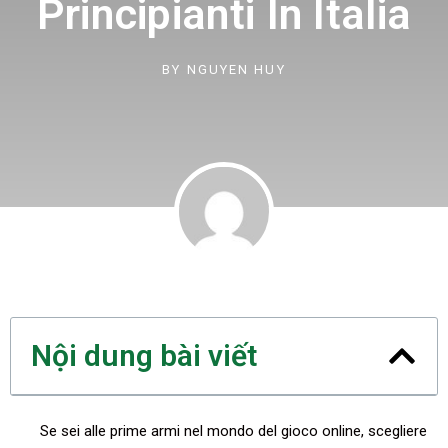
Principianti In Italia
BY
NGUYEN HUY
Nội dung bài viết
Se sei alle prime armi nel mondo del gioco online, scegliere