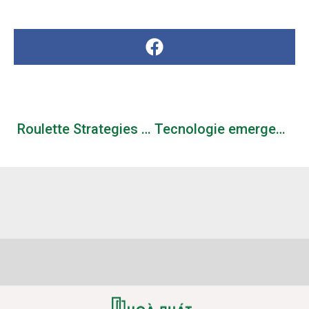
Roulette Strategies and Tips for Success
Tecnologie emergenti che migliorano l’esperienza nei tornei di slot con premi giornalieri