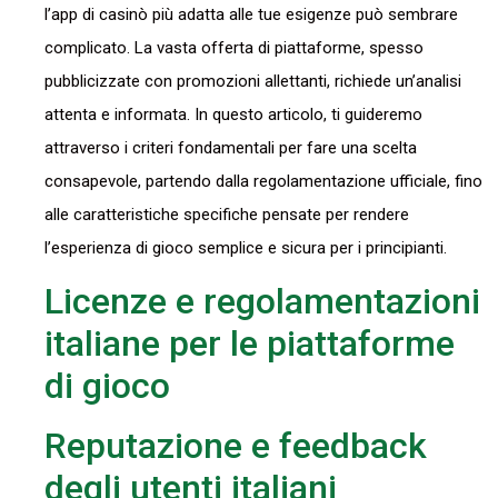
l’app di casinò più adatta alle tue esigenze può sembrare
complicato. La vasta offerta di piattaforme, spesso
pubblicizzate con promozioni allettanti, richiede un’analisi
attenta e informata. In questo articolo, ti guideremo
attraverso i criteri fondamentali per fare una scelta
consapevole, partendo dalla regolamentazione ufficiale, fino
alle caratteristiche specifiche pensate per rendere
l’esperienza di gioco semplice e sicura per i principianti.
Licenze e regolamentazioni
italiane per le piattaforme
di gioco
Reputazione e feedback
degli utenti italiani