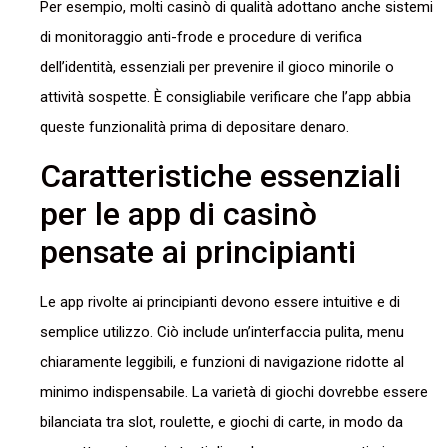
Per esempio, molti casinò di qualità adottano anche sistemi
di monitoraggio anti-frode e procedure di verifica
dell’identità, essenziali per prevenire il gioco minorile o
attività sospette. È consigliabile verificare che l’app abbia
queste funzionalità prima di depositare denaro.
Caratteristiche essenziali
per le app di casinò
pensate ai principianti
Le app rivolte ai principianti devono essere intuitive e di
semplice utilizzo. Ciò include un’interfaccia pulita, menu
chiaramente leggibili, e funzioni di navigazione ridotte al
minimo indispensabile. La varietà di giochi dovrebbe essere
bilanciata tra slot, roulette, e giochi di carte, in modo da