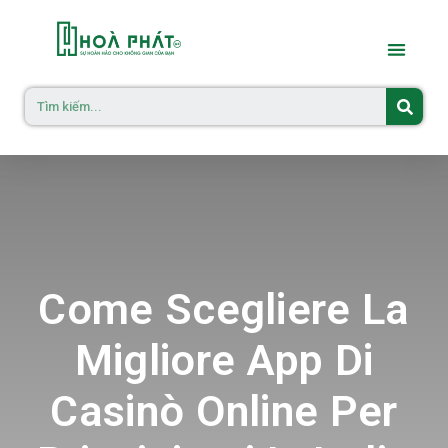
Come Scegliere La
Migliore App Di
Casinò Online Per