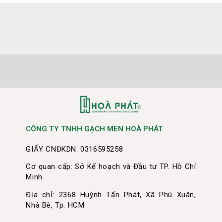
CÔNG TY TNHH GẠCH MEN HOÀ PHÁT
GIẤY CNĐKDN: 0316595258
Cơ quan cấp: Sở Kế hoạch và Đầu tư TP. Hồ Chí
Minh
Địa chỉ: 2368 Huỳnh Tấn Phát, Xã Phú Xuân,
Nhà Bè, Tp. HCM