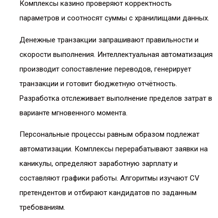
Комплексы казино проверяют корректность
параметров и соотносят суммы с хранилищами данных.
Денежные транзакции запрашивают правильности и
скорости выполнения. Интеллектуальная автоматизация
производит сопоставление переводов, генерирует
транзакции и готовит бюджетную отчётность.
Разработка отслеживает выполнение пределов затрат в
варианте мгновенного момента.
Персональные процессы равным образом подлежат
автоматизации. Комплексы перерабатывают заявки на
каникулы, определяют заработную зарплату и
составляют графики работы. Алгоритмы изучают CV
претендентов и отбирают кандидатов по заданным
требованиям.