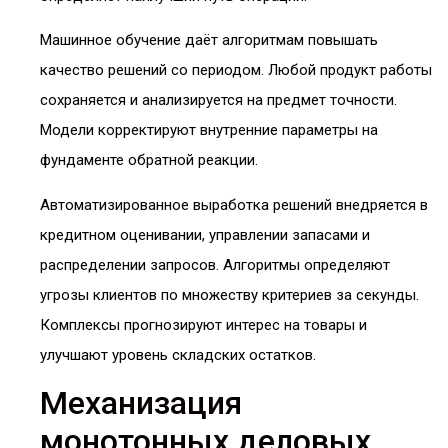
Машинное обучение даёт алгоритмам повышать
качество решений со периодом. Любой продукт работы
сохраняется и анализируется на предмет точности.
Модели корректируют внутренние параметры на
фундаменте обратной реакции.
Автоматизированное выработка решений внедряется в
кредитном оценивании, управлении запасами и
распределении запросов. Алгоритмы определяют
угрозы клиентов по множеству критериев за секунды.
Комплексы прогнозируют интерес на товары и
улучшают уровень складских остатков.
Механизация
монотонных деловых