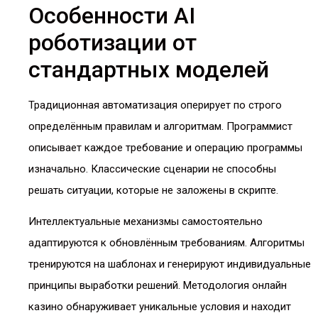
Особенности AI
роботизации от
стандартных моделей
Традиционная автоматизация оперирует по строго
определённым правилам и алгоритмам. Программист
описывает каждое требование и операцию программы
изначально. Классические сценарии не способны
решать ситуации, которые не заложены в скрипте.
Интеллектуальные механизмы самостоятельно
адаптируются к обновлённым требованиям. Алгоритмы
тренируются на шаблонах и генерируют индивидуальные
принципы выработки решений. Методология онлайн
казино обнаруживает уникальные условия и находит