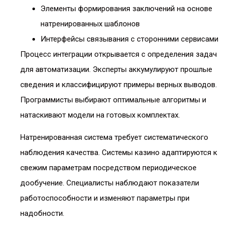
Элементы формирования заключений на основе
натренированных шаблонов
Интерфейсы связывания с сторонними сервисами
Процесс интеграции открывается с определения задач
для автоматизации. Эксперты аккумулируют прошлые
сведения и классифицируют примеры верных выводов.
Программисты выбирают оптимальные алгоритмы и
натаскивают модели на готовых комплектах.
Натренированная система требует систематического
наблюдения качества. Системы казино адаптируются к
свежим параметрам посредством периодическое
дообучение. Специалисты наблюдают показатели
работоспособности и изменяют параметры при
надобности.