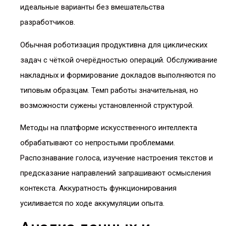
идеальные варианты без вмешательства
разработчиков.
Обычная роботизация продуктивна для циклических
задач с чёткой очерёдностью операций. Обслуживание
накладных и формирование докладов выполняются по
типовым образцам. Темп работы значительная, но
возможности сужены установленной структурой.
Методы на платформе искусственного интеллекта
обрабатывают со непростыми проблемами.
Распознавание голоса, изучение настроения текстов и
предсказание направлений запрашивают осмысления
контекста. Аккуратность функционирования
усиливается по ходе аккумуляции опыта.