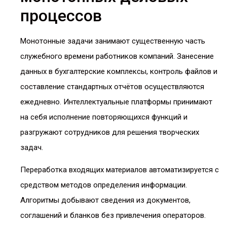
процессов
Монотонные задачи занимают существенную часть
служебного времени работников компаний. Занесение
данных в бухгалтерские комплексы, контроль файлов и
составление стандартных отчётов осуществляются
ежедневно. Интеллектуальные платформы принимают
на себя исполнение повторяющихся функций и
разгружают сотрудников для решения творческих
задач.
Переработка входящих материалов автоматизируется с
средством методов определения информации.
Алгоритмы добывают сведения из документов,
соглашений и бланков без привлечения операторов.