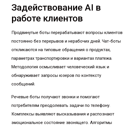
Задействование AI в
работе клиентов
Продвинутые боты перерабатывают вопросы клиентов
постоянно без перерывов и нерабочих дней. Чат-боты
откликаются на типовые обращения о продуктах,
параметрах транспортировки и вариантах платежа.
Методология осмысливает человеческий язык и
обнаруживает запросы юзеров по контексту
сообщений.
Речевые боты получают звонки и помогают
потребителям преодолевать задачи по телефону.
Комплексы выявляют высказывания и распознают
эмоциональное состояние звонящего. Алгоритмы