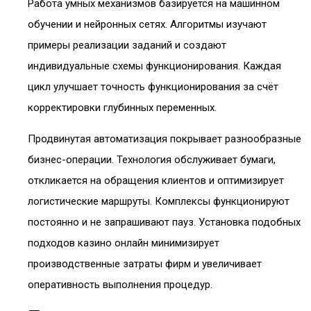
Работа умных механизмов базируется на машинном
обучении и нейронных сетях. Алгоритмы изучают
примеры реализации заданий и создают
индивидуальные схемы функционирования. Каждая
цикл улучшает точность функционирования за счёт
корректировки глубинных переменных.
Продвинутая автоматизация покрывает разнообразные
бизнес-операции. Технология обслуживает бумаги,
откликается на обращения клиентов и оптимизирует
логистические маршруты. Комплексы функционируют
постоянно и не запрашивают пауз. Установка подобных
подходов казино онлайн минимизирует
производственные затраты фирм и увеличивает
оперативность выполнения процедур.