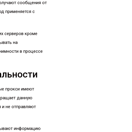
получают сообщения от
од применяется с
их серверов кроме
ывать на
нимности в процессе
альности
вые прокси имеют
окращает данную
 и не отправляют
крывают информацию