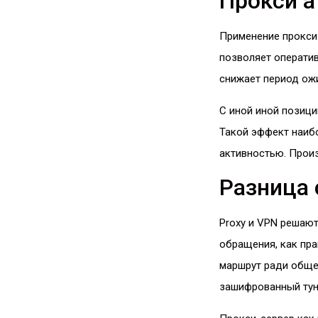
Прокси а
Применение прокси 
позволяет оператив
снижает период ожи
С иной иной позици
Такой эффект наиб
активностью. Произ
Разница 
Proxy и VPN решают
обращения, как пра
маршрут ради обще
зашифрованный тун