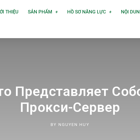
ỚI THIỆU
SẢN PHẨM
HỒ SƠ NĂNG LỰC
NỘI DU
то Представляет Соб
Прокси-Сервер
BY
NGUYEN HUY