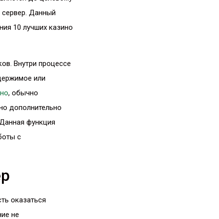
 сервер. Данный
ния 10 лучших казино
ов. Внутри процессе
держимое или
ино
, обычно
 но дополнительно
 Данная функция
боты с
ер
сть оказаться
ние не