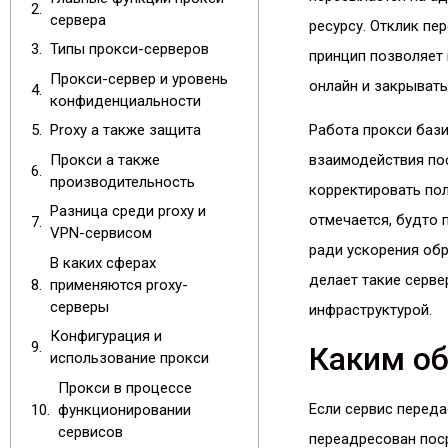
сервера
ресурсу. Отклик пе
Типы прокси-серверов
принцип позволяет
Прокси-сервер и уровень
онлайн и закрывать
конфиденциальности
Proxy а также защита
Работа прокси бази
Прокси а также
взаимодействия по
производительность
корректировать по
Разница среди proxy и
отмечается, будто
VPN-сервисом
ради ускорения обр
В каких сферах
делает такие серв
применяются proxy-
серверы
инфраструктурой.
Конфигурация и
Каким об
использование прокси
Прокси в процессе
Если сервис перед
функционировании
сервисов
переадресован поср