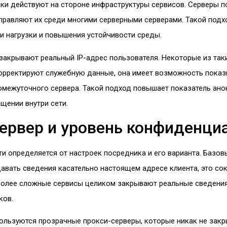
ки действуют на стороне инфраструктуры сервисов. Серверы 
правляют их среди многими серверными серверами. Такой подх
и нагрузки и повышения устойчивости среды.
закрывают реальный IP-адрес пользователя. Некоторые из так
корректируют служебную данные, она имеет возможность показ
омежуточного сервера. Такой подход повышает показатель ано
щении внутри сети.
ервер и уровень конфиденци
и определяется от настроек посредника и его варианта. Базо
авать сведения касательно настоящем адресе клиента, это с
 Более сложные сервисы целиком закрывают реальные сведения
ков.
ользуются прозрачные прокси-серверы, которые никак не за