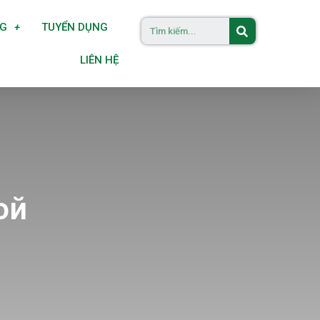
NG
TUYỂN DỤNG
LIÊN HỆ
ой