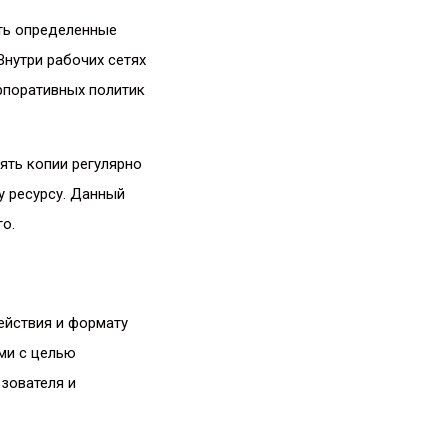
ть определенные
Внутри рабочих сетях
рпоративных политик
ять копии регулярно
у ресурсу. Данный
о.
ействия и формату
ми с целью
зователя и