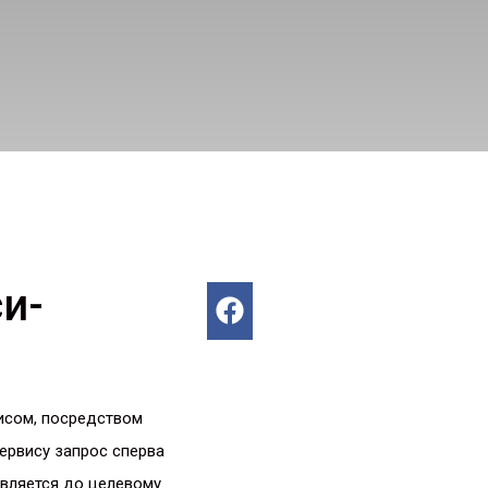
и-
исом, посредством
сервису запрос сперва
авляется до целевому