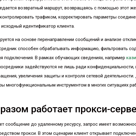
редается возвратный маршрут, возвращаясь с помощью этот же
 контролировать трафиком, корректировать параметры соедине
 исходный идентификатор клиента.
руется на основе перенаправлении сообщений и анализе отклик
средник способен обрабатывать информацию, фильтровать со
ля подключения. В рамках обучающих сведениях, например
каз
 посредники задействуются не лишь ради конфиденциальности,
ащения, увеличения защиты и контроля сетевой деятельности.
еры многофункциональным инструментом в многих ситуациях ра
разом работает прокси-серв
ает сообщение до удаленному ресурсу, запрос имеет возможно
едством прокси. В этом сценарии клиент открывает подключе