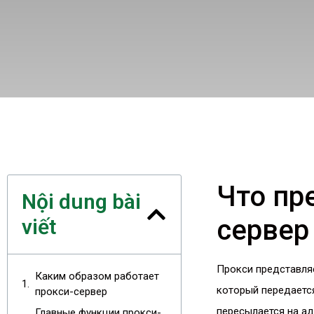
Что пр
Nội dung bài
сервер
viết
Прокси представля
Каким образом работает
который передается
прокси-сервер
пересылается на ад
Главные функции прокси-