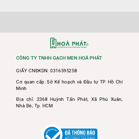
CÔNG TY TNHH GẠCH MEN HOÀ PHÁT
GIẤY CNĐKDN: 0316595258
Cơ quan cấp: Sở Kế hoạch và Đầu tư TP. Hồ Chí
Minh
Địa chỉ: 2368 Huỳnh Tấn Phát, Xã Phú Xuân,
Nhà Bè, Tp. HCM