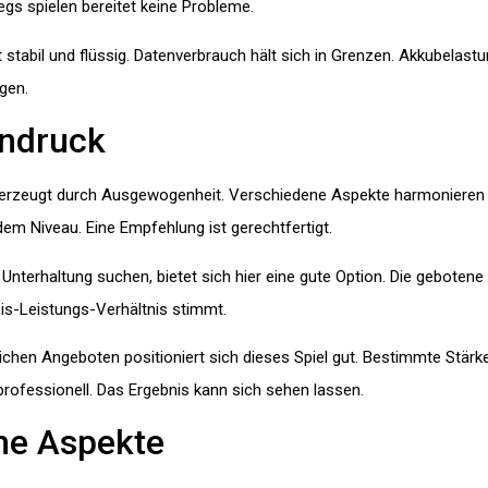
gs spielen bereitet keine Probleme.
 stabil und flüssig. Datenverbrauch hält sich in Grenzen. Akkubelast
gen.
ndruck
rzeugt durch Ausgewogenheit. Verschiedene Aspekte harmonieren g
lidem Niveau. Eine Empfehlung ist gerechtfertigt.
de Unterhaltung suchen, bietet sich hier eine gute Option. Die gebotene
is-Leistungs-Verhältnis stimmt.
ichen Angeboten positioniert sich dieses Spiel gut. Bestimmte Stärk
rofessionell. Das Ergebnis kann sich sehen lassen.
he Aspekte