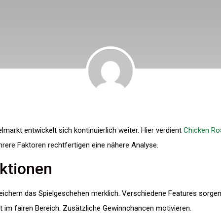
lmarkt entwickelt sich kontinuierlich weiter. Hier verdient
Chicken Roa
ere Faktoren rechtfertigen eine nähere Analyse.
ktionen
ichern das Spielgeschehen merklich. Verschiedene Features sorgen
t im fairen Bereich. Zusätzliche Gewinnchancen motivieren.