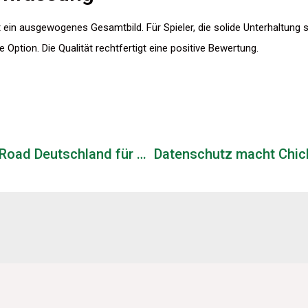
 ein ausgewogenes Gesamtbild. Für Spieler, die solide Unterhaltung s
Option. Die Qualität rechtfertigt eine positive Bewertung.
Beliebt: Chicken Road Deutschland für 2025