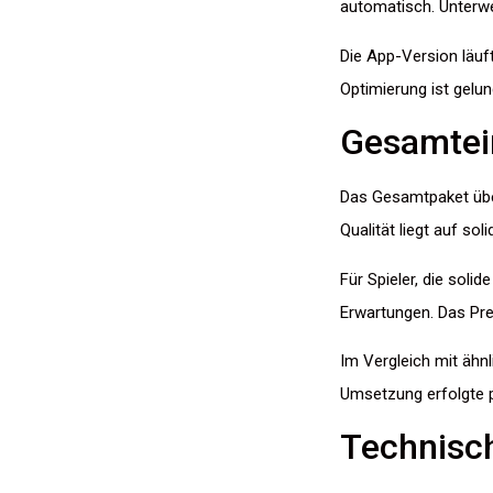
automatisch. Unterwe
Die App-Version läuft
Optimierung ist gelun
Gesamtei
Das Gesamtpaket übe
Qualität liegt auf so
Für Spieler, die soli
Erwartungen. Das Pre
Im Vergleich mit ähnl
Umsetzung erfolgte p
Technisc