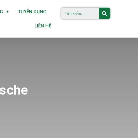
NG
TUYỂN DỤNG
LIÊN HỆ
ische