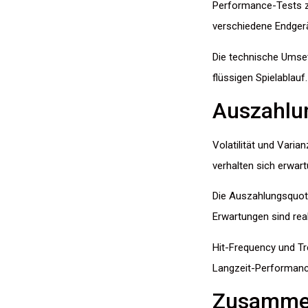
Performance-Tests ze
verschiedene Endgerä
Die technische Umse
flüssigen Spielablauf
Auszahlu
Volatilität und Vari
verhalten sich erwar
Die Auszahlungsquote
Erwartungen sind real
Hit-Frequency und Tr
Langzeit-Performance
Zusamme