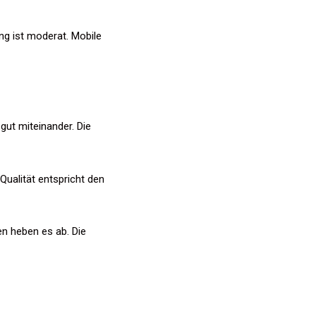
ung ist moderat. Mobile
ut miteinander. Die
 Qualität entspricht den
en heben es ab. Die