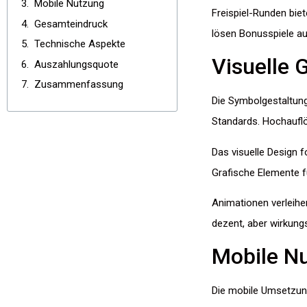
Mobile Nutzung
Freispiel-Runden bi
Gesamteindruck
lösen Bonusspiele au
Technische Aspekte
Visuelle 
Auszahlungsquote
Zusammenfassung
Die Symbolgestaltung 
Standards. Hochauflö
Das visuelle Design 
Grafische Elemente f
Animationen verleihen
dezent, aber wirkungs
Mobile N
Die mobile Umsetzung