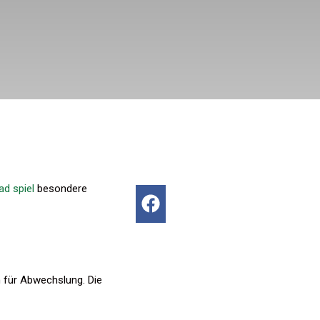
d spiel
besondere
 für Abwechslung. Die