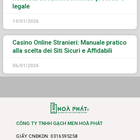
legale
19/01/2026
Casino Online Stranieri: Manuale pratico
alla scelta dei Siti Sicuri e Affidabili
06/01/2026
CÔNG TY TNHH GẠCH MEN HOÀ PHÁT
GIẤY CNĐKDN: 0316595258