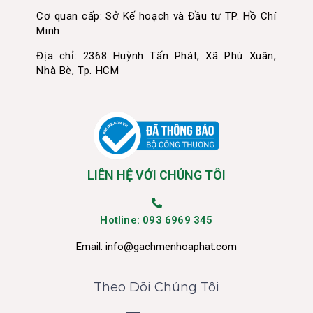
Cơ quan cấp: Sở Kế hoạch và Đầu tư TP. Hồ Chí
Minh
Địa chỉ: 2368 Huỳnh Tấn Phát, Xã Phú Xuân,
Nhà Bè, Tp. HCM
LIÊN HỆ VỚI CHÚNG TÔI
Hotline: 093 6969 345
Email:
info@gachmenhoaphat.com
Theo Dõi Chúng Tôi