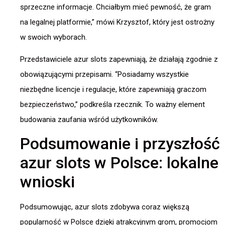
sprzeczne informacje. Chciałbym mieć pewność, że gram
na legalnej platformie,” mówi Krzysztof, który jest ostrożny
w swoich wyborach.
Przedstawiciele azur slots zapewniają, że działają zgodnie z
obowiązującymi przepisami. “Posiadamy wszystkie
niezbędne licencje i regulacje, które zapewniają graczom
bezpieczeństwo,” podkreśla rzecznik. To ważny element
budowania zaufania wśród użytkowników.
Podsumowanie i przyszłość
azur slots w Polsce: lokalne
wnioski
Podsumowując, azur slots zdobywa coraz większą
popularność w Polsce dzięki atrakcyjnym grom, promocjom