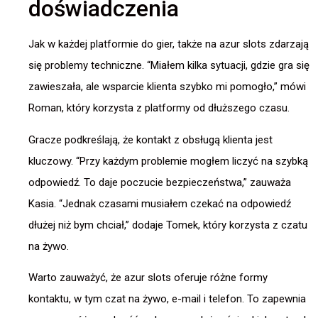
doświadczenia
Jak w każdej platformie do gier, także na azur slots zdarzają
się problemy techniczne. “Miałem kilka sytuacji, gdzie gra się
zawieszała, ale wsparcie klienta szybko mi pomogło,” mówi
Roman, który korzysta z platformy od dłuższego czasu.
Gracze podkreślają, że kontakt z obsługą klienta jest
kluczowy. “Przy każdym problemie mogłem liczyć na szybką
odpowiedź. To daje poczucie bezpieczeństwa,” zauważa
Kasia. “Jednak czasami musiałem czekać na odpowiedź
dłużej niż bym chciał,” dodaje Tomek, który korzysta z czatu
na żywo.
Warto zauważyć, że azur slots oferuje różne formy
kontaktu, w tym czat na żywo, e-mail i telefon. To zapewnia