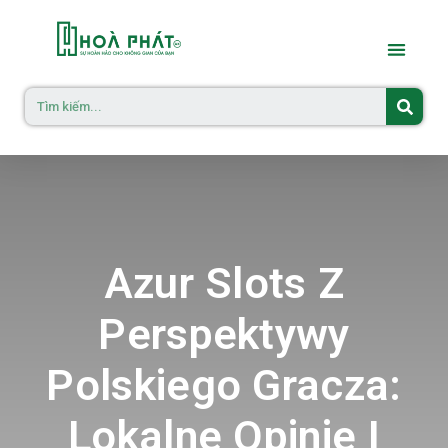
Azur Slots Z
Perspektywy
Polskiego Gracza:
Lokalne Opinie I