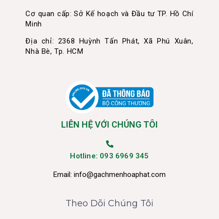
Cơ quan cấp: Sở Kế hoạch và Đầu tư TP. Hồ Chí
Minh
Địa chỉ: 2368 Huỳnh Tấn Phát, Xã Phú Xuân,
Nhà Bè, Tp. HCM
LIÊN HỆ VỚI CHÚNG TÔI
Hotline: 093 6969 345
Email:
info@gachmenhoaphat.com
Theo Dõi Chúng Tôi