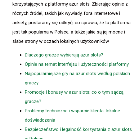
korzystających z platformy azur slots. Zbierając opinie z
różnych źródeł, takich jak wywiady, fora internetowe i
ankiety, postaramy się odkryć, co sprawia, że ta platforma
jest tak popularna w Polsce, a także jakie są jej mocne i
słabe strony w oczach lokalnych użytkowników.
Dlaczego gracze wybierają azur slots?
Opinie na temat interfejsu i użyteczności platformy
Najpopularniejsze gry na azur slots według polskich
graczy
Promocje i bonusy w azur slots: co o tym sądzą
gracze?
Problemy techniczne i wsparcie klienta: lokalne
doświadczenia
Bezpieczeństwo i legalność korzystania z azur slots
w Polsce