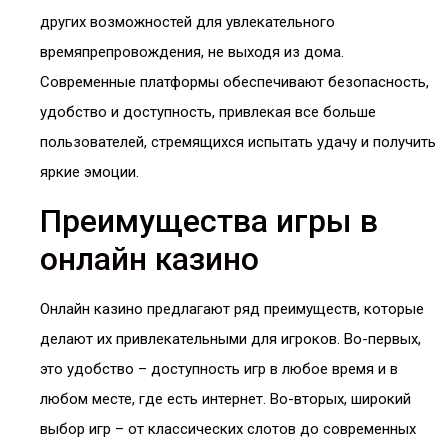
других возможностей для увлекательного
времяпрепровождения, не выходя из дома.
Современные платформы обеспечивают безопасность,
удобство и доступность, привлекая все больше
пользователей, стремящихся испытать удачу и получить
яркие эмоции.
Преимущества игры в
онлайн казино
Онлайн казино предлагают ряд преимуществ, которые
делают их привлекательными для игроков. Во-первых,
это удобство – доступность игр в любое время и в
любом месте, где есть интернет. Во-вторых, широкий
выбор игр – от классических слотов до современных