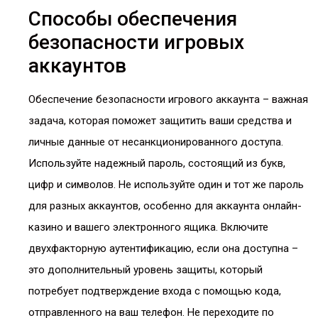
Способы обеспечения
безопасности игровых
аккаунтов
Обеспечение безопасности игрового аккаунта – важная
задача, которая поможет защитить ваши средства и
личные данные от несанкционированного доступа.
Используйте надежный пароль, состоящий из букв,
цифр и символов. Не используйте один и тот же пароль
для разных аккаунтов, особенно для аккаунта онлайн-
казино и вашего электронного ящика. Включите
двухфакторную аутентификацию, если она доступна –
это дополнительный уровень защиты, который
потребует подтверждение входа с помощью кода,
отправленного на ваш телефон. Не переходите по