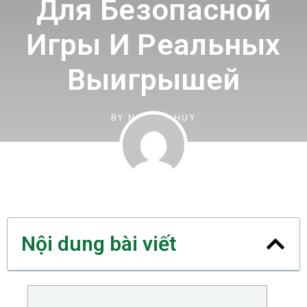
Для Безопасной
Игры И Реальных
Выигрышей
BY
NGUYEN HUY
Nội dung bài viết