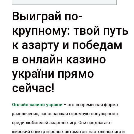
Выиграй по-
крупному: твой путь
к азарту и победам
в онлайн казино
україни прямо
сейчас!
Онлайн казино україни
– это современная форма
развлечения, завоевавшая огромную популярность
среди любителей азартных игр. Они предлагают
широкий спектр игровых автоматов, настольных игр и