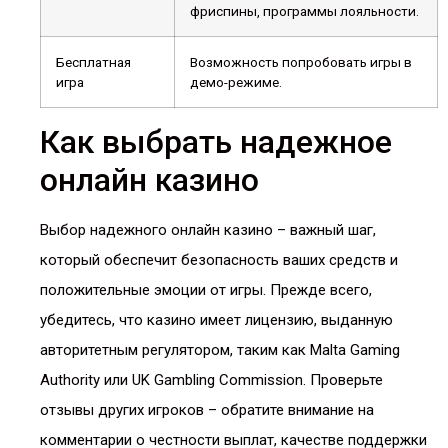
фриспины, программы лояльности.
Бесплатная
Возможность попробовать игры в
игра
демо-режиме.
Как выбрать надежное
онлайн казино
Выбор надежного онлайн казино – важный шаг,
который обеспечит безопасность ваших средств и
положительные эмоции от игры. Прежде всего,
убедитесь, что казино имеет лицензию, выданную
авторитетным регулятором, таким как Malta Gaming
Authority или UK Gambling Commission. Проверьте
отзывы других игроков – обратите внимание на
комментарии о честности выплат, качестве поддержки