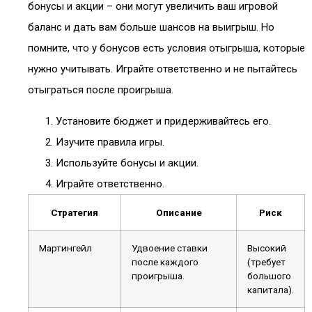
бонусы и акции – они могут увеличить ваш игровой
баланс и дать вам больше шансов на выигрыш. Но
помните, что у бонусов есть условия отыгрыша, которые
нужно учитывать. Играйте ответственно и не пытайтесь
отыграться после проигрыша.
Установите бюджет и придерживайтесь его.
Изучите правила игры.
Используйте бонусы и акции.
Играйте ответственно.
Стратегия
Описание
Риск
Мартингейл
Удвоение ставки
Высокий
после каждого
(требует
проигрыша.
большого
капитала).