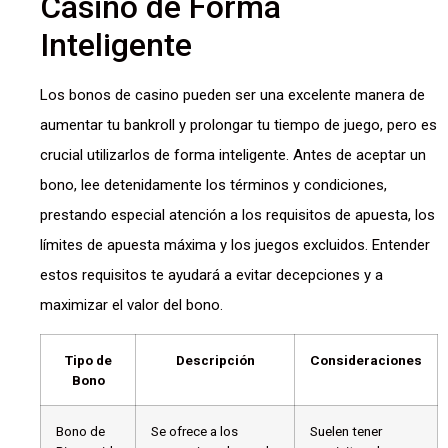
Casino de Forma
Inteligente
Los bonos de casino pueden ser una excelente manera de
aumentar tu bankroll y prolongar tu tiempo de juego, pero es
crucial utilizarlos de forma inteligente. Antes de aceptar un
bono, lee detenidamente los términos y condiciones,
prestando especial atención a los requisitos de apuesta, los
límites de apuesta máxima y los juegos excluidos. Entender
estos requisitos te ayudará a evitar decepciones y a
maximizar el valor del bono.
Tipo de
Descripción
Consideraciones
Bono
Bono de
Se ofrece a los
Suelen tener