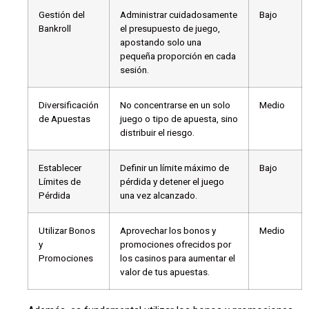
Gestión del
Administrar cuidadosamente
Bajo
Bankroll
el presupuesto de juego,
apostando solo una
pequeña proporción en cada
sesión.
Diversificación
No concentrarse en un solo
Medio
de Apuestas
juego o tipo de apuesta, sino
distribuir el riesgo.
Establecer
Definir un límite máximo de
Bajo
Límites de
pérdida y detener el juego
Pérdida
una vez alcanzado.
Utilizar Bonos
Aprovechar los bonos y
Medio
y
promociones ofrecidos por
Promociones
los casinos para aumentar el
valor de tus apuestas.