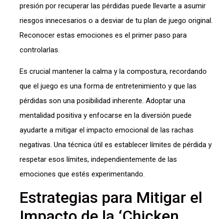
presión por recuperar las pérdidas puede llevarte a asumir
riesgos innecesarios o a desviar de tu plan de juego original.
Reconocer estas emociones es el primer paso para
controlarlas.
Es crucial mantener la calma y la compostura, recordando
que el juego es una forma de entretenimiento y que las
pérdidas son una posibilidad inherente. Adoptar una
mentalidad positiva y enfocarse en la diversión puede
ayudarte a mitigar el impacto emocional de las rachas
negativas. Una técnica útil es establecer límites de pérdida y
respetar esos límites, independientemente de las
emociones que estés experimentando.
Estrategias para Mitigar el
Impacto de la ‘Chicken