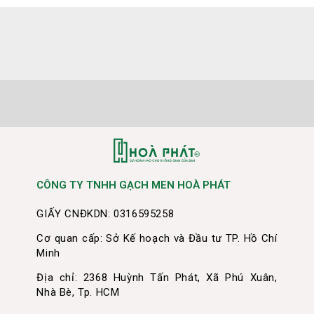
CÔNG TY TNHH GẠCH MEN HOÀ PHÁT
GIẤY CNĐKDN: 0316595258
Cơ quan cấp: Sở Kế hoạch và Đầu tư TP. Hồ Chí
Minh
Địa chỉ: 2368 Huỳnh Tấn Phát, Xã Phú Xuân,
Nhà Bè, Tp. HCM