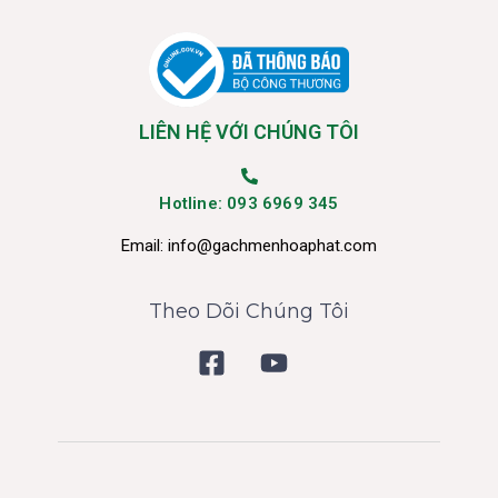
LIÊN HỆ VỚI CHÚNG TÔI
Hotline: 093 6969 345
Email:
info@gachmenhoaphat.com
Theo Dõi Chúng Tôi