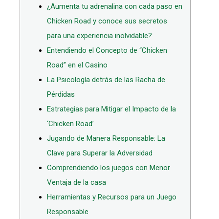
¿Aumenta tu adrenalina con cada paso en
Chicken Road y conoce sus secretos
para una experiencia inolvidable?
Entendiendo el Concepto de “Chicken
Road” en el Casino
La Psicología detrás de las Racha de
Pérdidas
Estrategias para Mitigar el Impacto de la
‘Chicken Road’
Jugando de Manera Responsable: La
Clave para Superar la Adversidad
Comprendiendo los juegos con Menor
Ventaja de la casa
Herramientas y Recursos para un Juego
Responsable