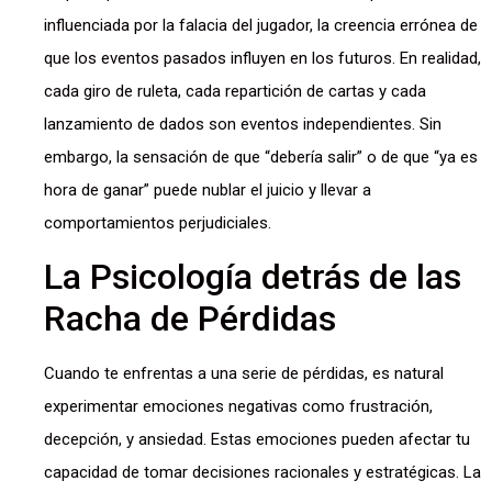
influenciada por la falacia del jugador, la creencia errónea de
que los eventos pasados influyen en los futuros. En realidad,
cada giro de ruleta, cada repartición de cartas y cada
lanzamiento de dados son eventos independientes. Sin
embargo, la sensación de que “debería salir” o de que “ya es
hora de ganar” puede nublar el juicio y llevar a
comportamientos perjudiciales.
La Psicología detrás de las
Racha de Pérdidas
Cuando te enfrentas a una serie de pérdidas, es natural
experimentar emociones negativas como frustración,
decepción, y ansiedad. Estas emociones pueden afectar tu
capacidad de tomar decisiones racionales y estratégicas. La