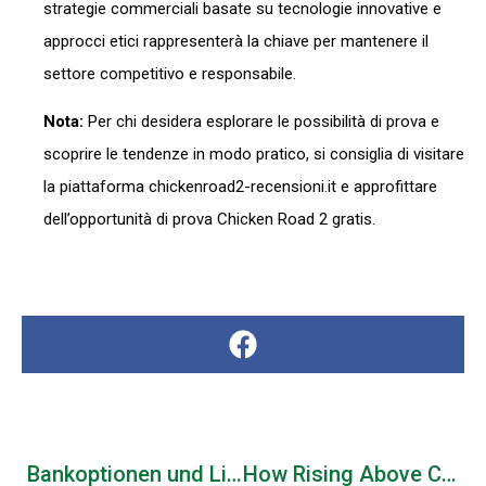
strategie commerciali basate su tecnologie innovative e
approcci etici rappresenterà la chiave per mantenere il
settore competitivo e responsabile.
Nota:
Per chi desidera esplorare le possibilità di prova e
scoprire le tendenze in modo pratico, si consiglia di visitare
la piattaforma chickenroad2-recensioni.it e approfittare
dell’opportunità di prova Chicken Road 2 gratis.
Bankoptionen und Limits im cowboyspin casino für österreichische Spieler
How Rising Above Challenges Sparks Success 2025