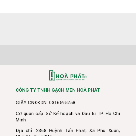
CÔNG TY TNHH GẠCH MEN HOÀ PHÁT
GIẤY CNĐKDN: 0316595258
Cơ quan cấp: Sở Kế hoạch và Đầu tư TP. Hồ Chí
Minh
Địa chỉ: 2368 Huỳnh Tấn Phát, Xã Phú Xuân,