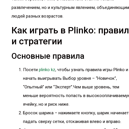
развлечением, но и культурным явлением, объединяющи
людей разных возрастов.
Как играть в Plinko: прави
и стратегии
Основные правила
Посети
plinko kz
, чтобы узнать правила игры Plinko и
начать выигрывать Выбор уровня – “Новичок”,
“Опытный” или “Эксперт”.Чем выше уровень, тем
меньше вероятность попасть в высокооплачиваему
ячейку, но и риск ниже.
Бросок шарика – нажимаете кнопку, шарик начинает
падать сверху сетки, отскакивая влево и вправо.