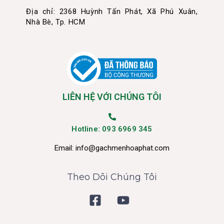
Địa chỉ: 2368 Huỳnh Tấn Phát, Xã Phú Xuân,
Nhà Bè, Tp. HCM
LIÊN HỆ VỚI CHÚNG TÔI
Hotline: 093 6969 345
Email:
info@gachmenhoaphat.com
Theo Dõi Chúng Tôi