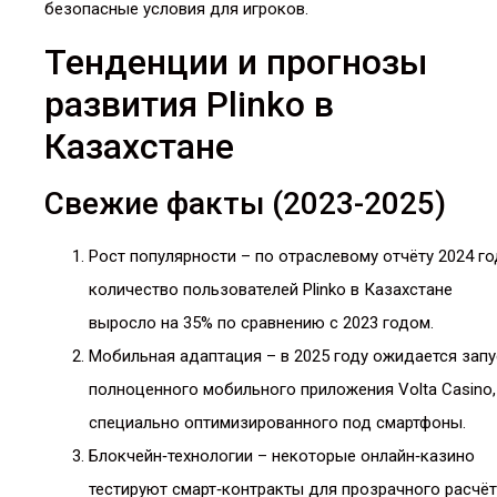
безопасные условия для игроков.
Тенденции и прогнозы
развития Plinko в
Казахстане
Свежие факты (2023-2025)
Рост популярности – по отраслевому отчёту 2024 го
количество пользователей Plinko в Казахстане
выросло на 35% по сравнению с 2023 годом.
Мобильная адаптация – в 2025 году ожидается запу
полноценного мобильного приложения Volta Casino,
специально оптимизированного под смартфоны.
Блокчейн‑технологии – некоторые онлайн‑казино
тестируют смарт‑контракты для прозрачного расчё