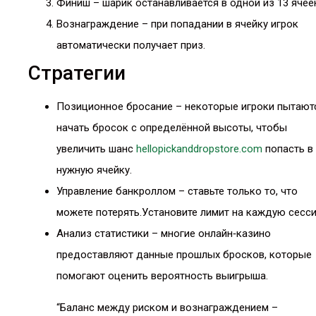
Финиш – шарик останавливается в одной из 13 ячее
Вознаграждение – при попадании в ячейку игрок
автоматически получает приз.
Стратегии
Позиционное бросание – некоторые игроки пытают
начать бросок с определённой высоты, чтобы
увеличить шанс
hellopickanddropstore.com
попасть в
нужную ячейку.
Управление банкроллом – ставьте только то, что
можете потерять.Установите лимит на каждую сесс
Анализ статистики – многие онлайн‑казино
предоставляют данные прошлых бросков, которые
помогают оценить вероятность выигрыша.
“Баланс между риском и вознаграждением –