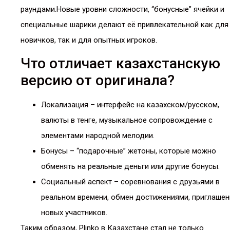
раундами.Новые уровни сложности, “бонусные” ячейки и
специальные шарики делают её привлекательной как для
новичков, так и для опытных игроков.
Что отличает казахстанскую
версию от оригинала?
Локализация – интерфейс на казахском/русском,
валюты в тенге, музыкальное сопровождение с
элементами народной мелодии.
Бонусы – “подарочные” жетоны, которые можно
обменять на реальные деньги или другие бонусы.
Социальный аспект – соревнования с друзьями в
реальном времени, обмен достижениями, приглашен
новых участников.
Таким образом, Plinko в Казахстане стал не только