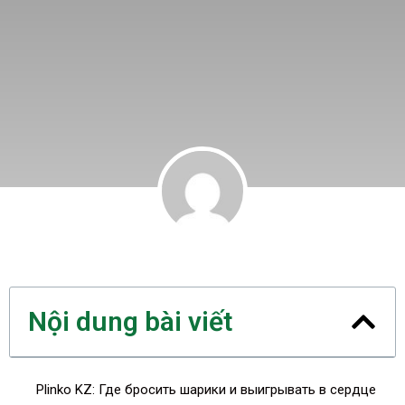
Nội dung bài viết
Plinko KZ: Где бросить шарики и выигрывать в сердце